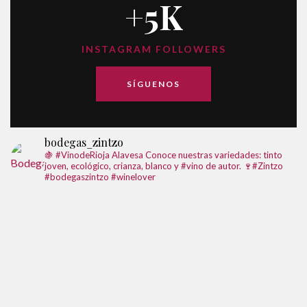
+5K
INSTAGRAM FOLLOWERS
SÍGUENOS
bodegas_zintzo
🍇 #VinodeRioja Alavesa
Conoce nuestras variedades: tinto
joven, ecológico, crianza, blanco y #vino de autor. 🍷#Zintzo
#bodegaszintzo #winelover