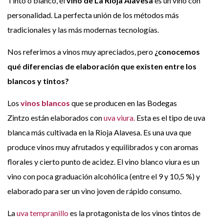
Tinto o blanco, el
vino de La Rioja Alavesa
es un vino con
personalidad. La perfecta unión de los métodos más
tradicionales y las más modernas tecnologías.
Nos referimos a vinos muy apreciados, pero
¿conocemos
qué diferencias de elaboración que existen entre los
blancos y tintos?
Los
vinos blancos
que se producen en las Bodegas
Zintzo están elaborados con
uva viura.
Esta es el tipo de uva
blanca más cultivada en la Rioja Alavesa. Es una uva que
produce vinos muy afrutados y equilibrados y con aromas
florales y cierto punto de acidez. El vino blanco viura es un
vino con poca graduación alcohólica (entre el 9 y 10,5 %) y
elaborado para ser un vino joven de rápido consumo.
La
uva tempranillo
es la protagonista de los vinos tintos de