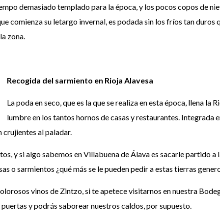
tiempo demasiado templado para la época, y los pocos copos de nie
 comienza su letargo invernal, es podada sin los fríos tan duros qu
la zona.
Recogida del sarmiento en Rioja Alavesa
La poda en seco, que es la que se realiza en esta época, llena la
lumbre en los tantos hornos de casas y restaurantes. Integrada e
crujientes al paladar.
os, y si algo sabemos en Villabuena de Álava es sacarle partido a l
osas o sarmientos ¿qué más se le pueden pedir a estas tierras gene
olorosos vinos de Zintzo, si te apetece visitarnos en nuestra Bode
 puertas y podrás saborear nuestros caldos, por supuesto.