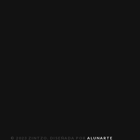
© 2023 ZINTZO. DISEÑADA POR
ALUNARTE